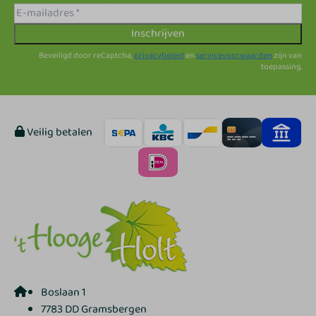
Inschrijven
Beveiligd door reCaptcha,
privacybeleid
en
servicevoorwaarden
zijn van
toepassing.
Veilig betalen
Boslaan 1
7783 DD Gramsbergen