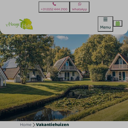
+31 (0)52 444 2100
WhatsApp
Menu
Home
Vakantiehuizen