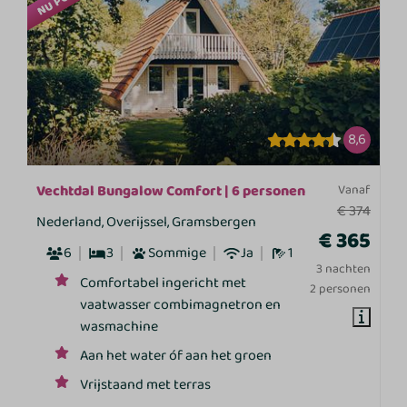
8,6
Vechtdal Bungalow Comfort | 6 personen
Vanaf
€ 374
Nederland, Overijssel, Gramsbergen
€ 365
6
3
Sommige
Ja
1
3 nachten
Comfortabel ingericht met
2 personen
vaatwasser combimagnetron en
wasmachine
Aan het water óf aan het groen
Vrijstaand met terras