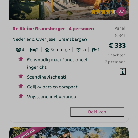
8,7
De Kleine Gramsberger | 4 personen
Vanaf
€ 341
Nederland, Overijssel, Gramsbergen
€ 333
4
2
Sommige
Ja
1
3 nachten
Eenvoudig maar functioneel
2 personen
ingericht
Scandinavische stijl
Gelijkvloers en compact
Vrijstaand met veranda
Bekijken
NU POPULAIR