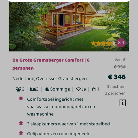
8,9
De Grote Gramsberger Comfort | 6
Vanaf
€ 354
personen
€ 346
Nederland, Overijssel, Gramsbergen
3 nachten
6
3
Sommige
Ja
1
2 personen
Comfortabel ingericht met
vaatwasser combimagnetron en
wasmachine
3 slaapkamers waarvan 1 met stapelbed
Gelijkvloers en ruim ingedeeld