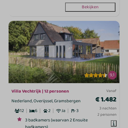
Bekijken
9,1
Villa Vechtrijk | 12 personen
Vanaf
€ 1.482
Nederland, Overijssel, Gramsbergen
3 nachten
12
6
2
Ja
3
2 personen
3 badkamers (waarvan 2 Ensuite
badkamers)