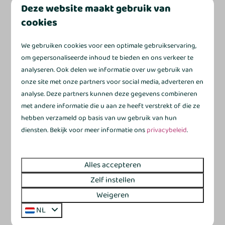
Deze website maakt gebruik van
De Grote Gramsberger Comfort + | 6
Vanaf
cookies
€ 371
personen
€ 362
Nederland, Overijssel, Gramsbergen
We gebruiken cookies voor een optimale gebruikservaring,
3 nachten
6
3
Sommige
Ja
1
om gepersonaliseerde inhoud te bieden en ons verkeer te
2 personen
analyseren. Ook delen we informatie over uw gebruik van
Gemoderniseerd interieur voor nét
onze site met onze partners voor social media, adverteren en
wat meer comfort
analyse. Deze partners kunnen deze gegevens combineren
Keuken met vaatwasser en combimagnetron
met andere informatie die u aan ze heeft verstrekt of die ze
Met wasmachine voor extra gemak
hebben verzameld op basis van uw gebruik van hun
diensten. Bekijk voor meer informatie ons
privacybeleid
.
3 slaapkamers waarvan 1 met stapelbed
Gelijkvloers met veranda
Alles accepteren
Bekijken
Zelf instellen
Weigeren
NL