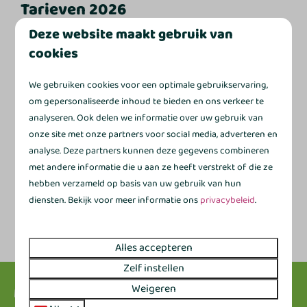
Tarieven 2026
Deze website maakt gebruik van
Dagtarief:
€1,25 per meter lengte
cookies
Weektarief:
€6,50 per meter lengte
Maandtarief:
€20,00 per meter lengte
We gebruiken cookies voor een optimale gebruikservaring,
Toeristenbelasting:
€1,20 per persoon per nacht
om gepersonaliseerde inhoud te bieden en ons verkeer te
Walstroom:
€2,50 per dag
analyseren. Ook delen we informatie over uw gebruik van
Stroom per maand:
€35
onze site met onze partners voor social media, adverteren en
Stroom seizoensplaats:
€150
analyse. Deze partners kunnen deze gegevens combineren
Wasmachine:
€4 per gebruik
met andere informatie die u aan ze heeft verstrekt of die ze
Droger:
€4 per gebruik
hebben verzameld op basis van uw gebruik van hun
Vuilwatertank legen:
Gratis
diensten. Bekijk voor meer informatie ons
privacybeleid
.
Alles accepteren
Zelf instellen
Weigeren
Meld je aan voor onze