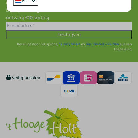
NL
nieuwsbrief!
Blijf op de hoogte van de beste deals en
ontvang €10 korting
Inschrijven
Beveiligd door reCaptcha,
privacybeleid
en
servicevoorwaarden
zijn van
toepassing.
Veilig betalen