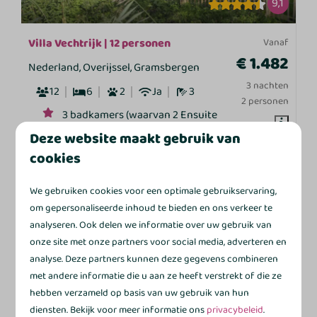
9,1
Villa Vechtrijk | 12 personen
Vanaf
€ 1.482
Nederland, Overijssel, Gramsbergen
3 nachten
12
6
2
Ja
3
2 personen
3 badkamers (waarvan 2 Ensuite
badkamers)
Deze website maakt gebruik van
Airco
cookies
Luxe open keuken
We gebruiken cookies voor een optimale gebruikservaring,
Omheinde tuin
om gepersonaliseerde inhoud te bieden en ons verkeer te
Luxe en ruimte voor grote gezelschappen
analyseren. Ook delen we informatie over uw gebruik van
onze site met onze partners voor social media, adverteren en
Bekijken
analyse. Deze partners kunnen deze gegevens combineren
met andere informatie die u aan ze heeft verstrekt of die ze
hebben verzameld op basis van uw gebruik van hun
diensten. Bekijk voor meer informatie ons
privacybeleid
.