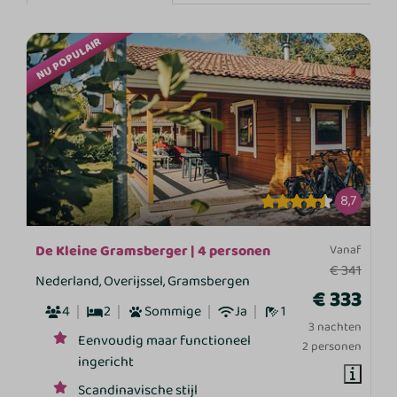
NU POPULAIR
8,7
De Kleine Gramsberger | 4 personen
Vanaf
€ 341
Nederland, Overijssel, Gramsbergen
€ 333
4
2
Sommige
Ja
1
3 nachten
Eenvoudig maar functioneel
2 personen
ingericht
Scandinavische stijl