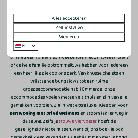
Meer resultaten (12)
Alles accepteren
Zelf instellen
Jouw vakantiehuis nabij
Weigeren
Emmen
NL
Of je nu een romantisch weekendje met z'n tweeën plant
of de hele familie optrommelt, we hebben voor iedereen
een heerlijke plek op ons park. Van knusse chalets en
vrijstaande bungalows tot een ruime
groepsaccommodatie nabij Emmen: al onze
accommodaties voelen meteen als thuis en zijn van alle
gemakken voorzien. Zin in wat extra luxe? Kies dan voor
een woning met privé wellness
en stoom lekker weg in
de sauna. Zelfs je
trouwe viervoeter
hoeft de
gezelligheid niet te missen, want bij ons boek je ook
gemakkelijk een vakantiehuis nabij Emmen met je hond.