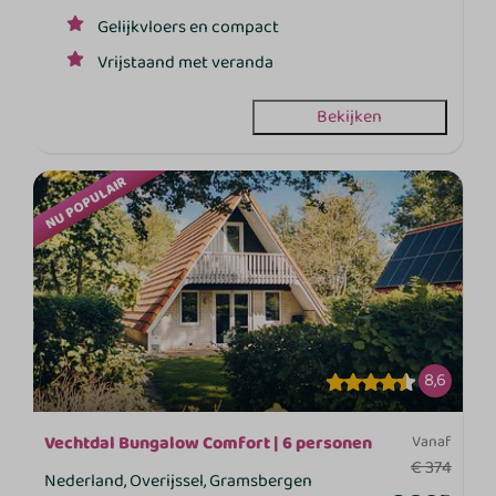
Gelijkvloers en compact
Vrijstaand met veranda
Bekijken
NU POPULAIR
8,6
Vechtdal Bungalow Comfort | 6 personen
Vanaf
€ 374
Nederland, Overijssel, Gramsbergen