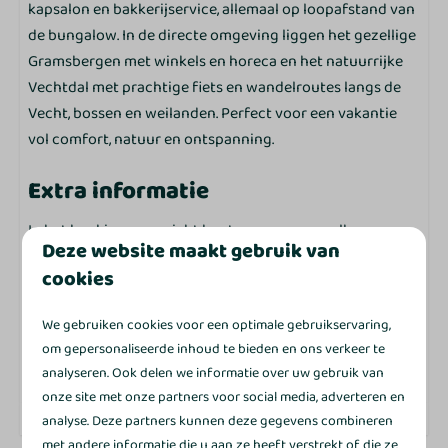
Slapen
kapsalon en bakkerijservice, allemaal op loopafstand van
de bungalow. In de directe omgeving liggen het gezellige
Slaapkamer beneden: 1
Gramsbergen met winkels en horeca en het natuurrijke
Slaapkamer boven: 2
Vechtdal met prachtige fiets en wandelroutes langs de
Eenpersoonsbed: 6
Vecht, bossen en weilanden. Perfect voor een vakantie
Kledingkast
vol comfort, natuur en ontspanning.
Bedlinnen inbegrepen per geboekt persoon
Extra informatie
Was- en schoonmaakfaciliteiten
In het boekingsoverzicht kunt u aangeven welke
Wasmachine
Deze website maakt gebruik van
faciliteiten voor u belangrijk zijn zoals ligging en
Droogrek
cookies
sanitaire indeling, mits deze beschikbaar zijn voor de
Stofzuiger
gekozen bungalow.
Houd er rekening mee dat de
We gebruiken cookies voor een optimale gebruikservaring,
getoonde foto’s een sfeerimpressie geven van een
Buitenleven
om gepersonaliseerde inhoud te bieden en ons verkeer te
vergelijkbare bungalow en niet van de exacte woning.
analyseren. Ook delen we informatie over uw gebruik van
Tuinmeubels
onze site met onze partners voor social media, adverteren en
Terras
analyse. Deze partners kunnen deze gegevens combineren
Tuin
met andere informatie die u aan ze heeft verstrekt of die ze