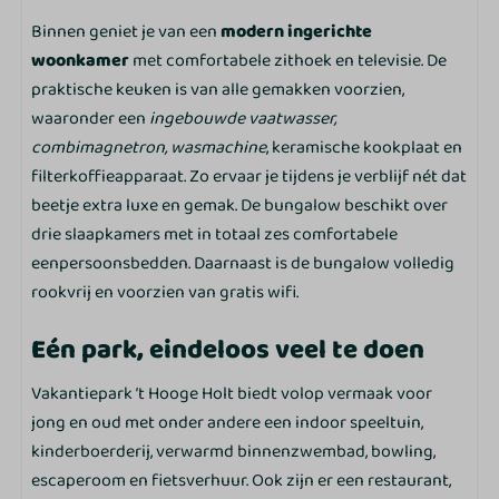
Optioneel met ligbad
Binnen geniet je van een
modern ingerichte
Wastafel: 1
woonkamer
met comfortabele zithoek en televisie. De
Toilet
praktische keuken is van alle gemakken voorzien,
waaronder een
ingebouwde
vaatwasser,
Keuken
combimagnetron, wasmachine
, keramische kookplaat en
filterkoffieapparaat. Zo ervaar je tijdens je verblijf nét dat
Eettafel
beetje extra luxe en gemak. De bungalow beschikt over
Kookplaat
drie slaapkamers met in totaal zes comfortabele
Afzuigkap
eenpersoonsbedden. Daarnaast is de bungalow volledig
Standaard keukeninventaris
rookvrij en voorzien van gratis wifi.
Complete servies set
Filter koffieapparaat
Eén park, eindeloos veel te doen
Waterkoker
Koelkast
Vakantiepark ’t Hooge Holt biedt volop vermaak voor
Combimagnetron
jong en oud met onder andere een indoor speeltuin,
Vaatwasser
kinderboerderij, verwarmd binnenzwembad, bowling,
escaperoom en fietsverhuur. Ook zijn er een restaurant,