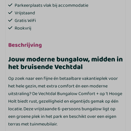
Parkeerplaats vlak bij accommodatie
Vrijstaand
Gratis WiFi
Rookvrij
Rookmelder
Blusdeken
Beschrijving
Wonen
Jouw moderne bungalow, midden in
het bruisende Vechtdal
Open keuken
Op zoek naar een fijne én betaalbare vakantieplek voor
Eethoek
het hele gezin, met extra comfort én een moderne
Zithoek
uitstraling? De Vechtdal Bungalow Comfort + op ’t Hooge
TV
Holt biedt rust, gezelligheid en eigentijds gemak op één
Badkamer & sanitair
locatie. Deze vrijstaande 6-persoons bungalow ligt op
een groene plek in het park en beschikt over een eigen
Badkamer beneden
terras met tuinmeubilair.
Douche