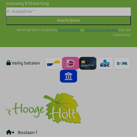
ontvang €10 korting
Inschrijven
Beveiligd door reCaptcha,
privacybeleid
en
servicevoorwaarden
zijn van
toepassing.
Veilig betalen
Boslaan 1