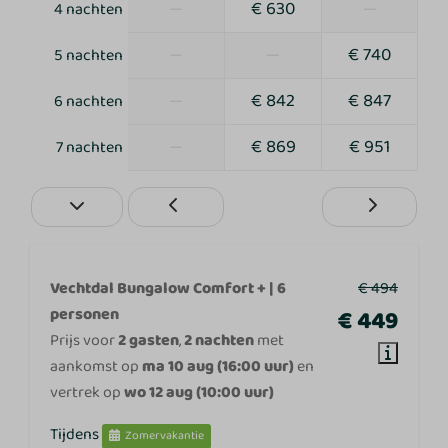
Sport en activiteiten
—
€ 630
—
4 nachten
Disco
—
—
€ 740
5 nachten
Trampoline
—
€ 842
€ 847
6 nachten
Binnenspeeltuin
Minigolf
—
€ 869
€ 951
7 nachten
Kinderboerderij
Tafeltennistafel
Animatie
Fietsverhuur
Bowlingbaan
Buitenzwembad
Vechtdal Bungalow Comfort + | 6
€ 494
personen
€ 449
Prijs voor
2 gasten
,
2 nachten
met
aankomst op
ma 10 aug (16:00 uur)
en
vertrek op
wo 12 aug (10:00 uur)
Tijdens
Zomervakantie