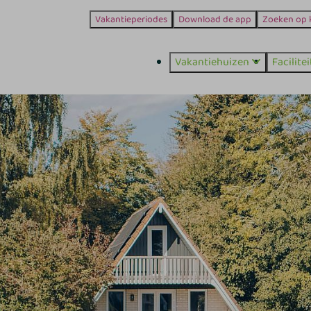
Vakantieperiodes
Download de app
Zoeken op 
Vakantiehuizen
Facilite