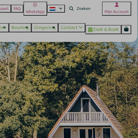
kaart
FAQ
WhatsApp
Mijn Account
iten
Bowling
Omgeving
Contact
Zoek & Boek