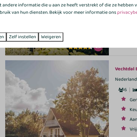
Aan
andere informatie die u aan ze heeft verstrekt of die ze hebben
Vri
bruik van hun diensten. Bekijk voor meer informatie ons
privacybe
en
Zelf instellen
Weigeren
8,6
Vechtdal 
Nederland,
6
Gem
Keu
Aan
Vri