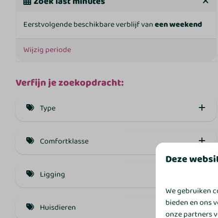
Zoek last minutes
Eerstvolgende beschikbare verblijf van
een weekend
Wijzig periode
Verfijn je zoekopdracht:
Type
Finse Chalet (8)
Comfortklasse
Groepsaccommodatie (3)
Deze websi
Basis (3)
Stenen bungalow (3)
Ligging
Comfort (4)
We gebruiken co
Aan het water (3)
bieden en ons v
Comfort + (4)
Huisdieren
onze partners v