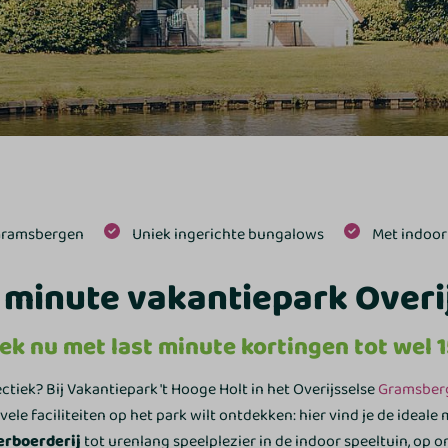
Gramsbergen
Uniek ingerichte bungalows
Met indoor
 minute vakantiepark Overi
ek nu met last minute kortingen tot wel 
tiek? Bij Vakantiepark 't Hooge Holt in het Overijsselse
Gramsber
le faciliteiten op het park wilt ontdekken: hier vind je de ideale m
erboerderij
tot urenlang speelplezier in de indoor speeltuin, op on