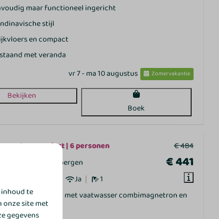
voudig maar functioneel ingericht
ndinavische stijl
ijkvloers en compact
jstaand met veranda
vr 7 - ma 10 augustus
Zomervakantie
Bekijken
Boek
Bungalow Comfort | 6 personen
€ 484
€ 441
 Overijssel, Gramsbergen
3
Sommige
Ja
1
 inhoud te
fortabel ingericht met vaatwasser combimagnetron en
n onze site met
smachine
eze gegevens