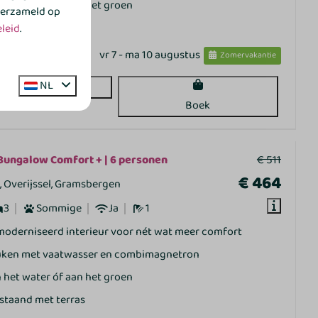
 het water óf aan het groen
 verzameld op
jstaand met terras
leid
.
vr 7 - ma 10 augustus
Zomervakantie
NL
Bekijken
Boek
Bungalow Comfort + | 6 personen
€ 511
€ 464
 Overijssel, Gramsbergen
3
Sommige
Ja
1
oderniseerd interieur voor nét wat meer comfort
ken met vaatwasser en combimagnetron
 het water óf aan het groen
jstaand met terras