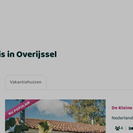
s in Overijssel
Vakantiehuizen
NU POPULAIR
De Kleine
Nederland,
4