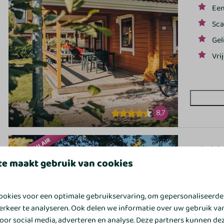
Een
Sca
Gel
Vri
8,7
NU POPULAIR
Vechtdal 
te maakt gebruik van cookies
Nederland,
6
okies voor een optimale gebruikservaring, om gepersonaliseerde
Com
erkeer te analyseren. Ook delen we informatie over uw gebruik va
wa
oor social media, adverteren en analyse. Deze partners kunnen d