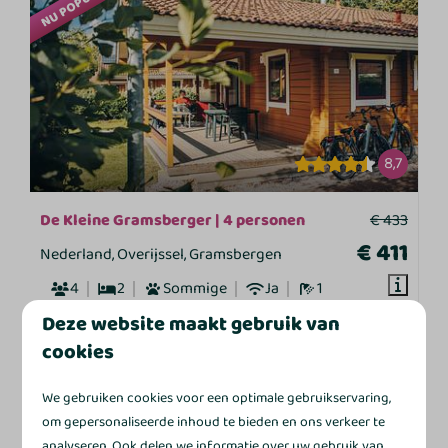
NU POPULAIR
8,7
De Kleine Gramsberger | 4 personen
€ 433
€ 411
Nederland, Overijssel, Gramsbergen
4
2
Sommige
Ja
1
Deze website maakt gebruik van
Eenvoudig maar functioneel ingericht
cookies
Scandinavische stijl
Gelijkvloers en compact
We gebruiken cookies voor een optimale gebruikservaring,
Vrijstaand met veranda
om gepersonaliseerde inhoud te bieden en ons verkeer te
analyseren. Ook delen we informatie over uw gebruik van